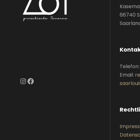
Kasemat
66740 S
Saarlan
Konta
Telefon
Email:
r
Instagram
Facebook
saarloui
Rechtl
Impres
Datensc