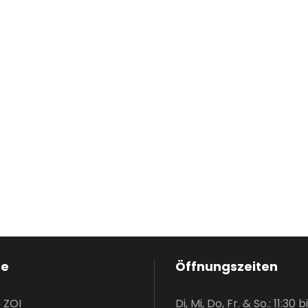
se
Öffnungszeiten
 ZOI
Di, Mi, Do, Fr. & So.: 11:30 b